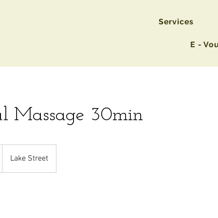
Services
E - Vo
al Massage 30min
Lake Street