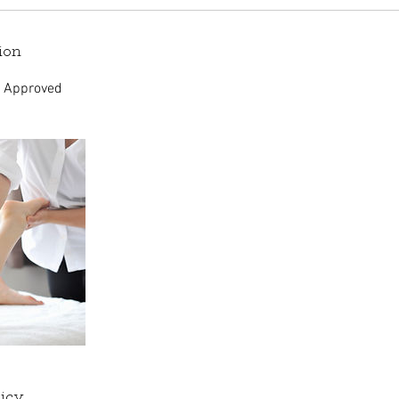
ion
e Approved
licy